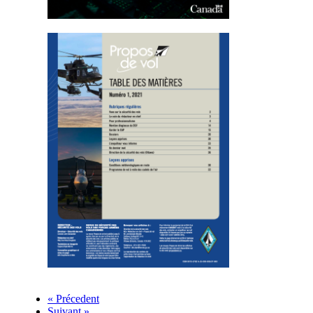
« Précedent
Suivant »