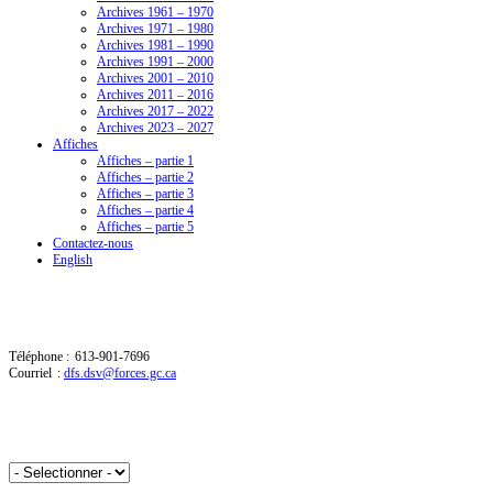
Archives 1961 – 1970
Archives 1971 – 1980
Archives 1981 – 1990
Archives 1991 – 2000
Archives 2001 – 2010
Archives 2011 – 2016
Archives 2017 – 2022
Archives 2023 – 2027
Affiches
Affiches – partie 1
Affiches – partie 2
Affiches – partie 3
Affiches – partie 4
Affiches – partie 5
Contactez-nous
English
Contactez-nous
Téléphone : 613-901-7696
Courriel :
dfs.dsv@forces.gc.ca
Aperçu par année :