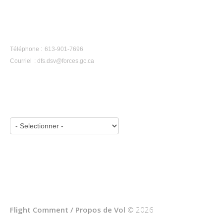
CONTACTEZ-NOUS
Téléphone : 613-901-7696
Courriel :
dfs.dsv@forces.gc.ca
APERÇU PAR ANNÉE :
Flight Comment / Propos de Vol
© 2026