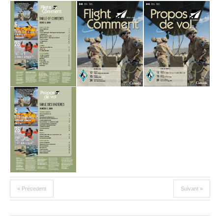
« Précedent
Suivant »